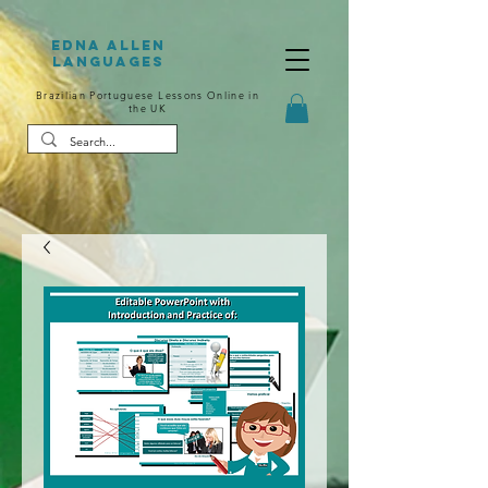
Edna Allen
Languages
Brazilian Portuguese Lessons Online in
the UK