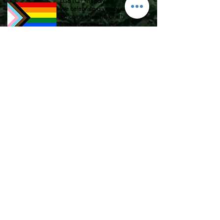
LGBTQ+ friendly.
We celebrate diversity and
welcome students of all
backgrounds, cultures,
identities, orientations, beliefs
and abilities.
Contact
ednaallenlanguages
Bristol, United Kingdom
Please use form to get in contact, and we
will get back to you as soon as possible.