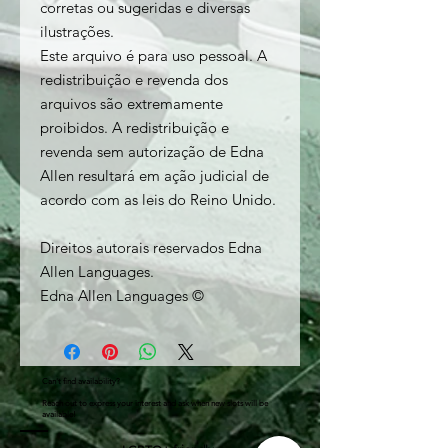
corretas ou sugeridas e diversas
ilustrações.
Este arquivo é para uso pessoal. A
redistribuição e revenda dos
arquivos são extremamente
proibidos. A redistribuição e
revenda sem autorização de Edna
Allen resultará em ação judicial de
acordo com as leis do Reino Unido.
Direitos autorais reservados Edna
Allen Languages.
Edna Allen Languages ©
Can't find availability?
Reach out to express your interest and ask when new slots will be
available!