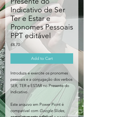
Presente do
Indicativo de Ser
Ter e Estar e
Pronomes Pessoais
PPT editável
Price
£8.70
Add to Cart
Introduza e exercite os pronomes
pessoais e a conjugação dos verbos
SER, TER e ESTAR no Presente do
Indicativo.
Este arquivo em Power Point é
compatível com
Google Slides
,
completamente editável
e possui