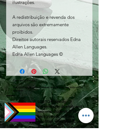
ilustrações.
A redistribuição e revenda dos
arquivos são extremamente
proibidos.
Direitos autorais reservados Edna
Allen Languages.
Edna Allen Languages ©
Can't find availability?
Reach out to express your interest and ask when new slots will be
available!
LGBTQ+ friendly.
We celebrate diversity and
welcome students of all
backgrounds, cultures,
identities, orientations, beliefs
and abilities.