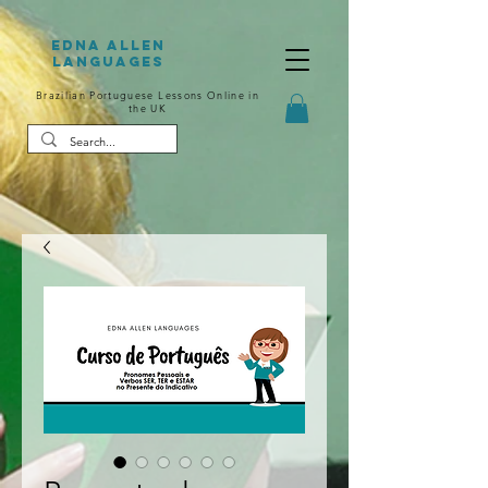
Edna Allen
Languages
Brazilian Portuguese Lessons Online in
the UK