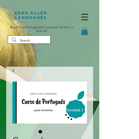
Edna Allen
Languages
Brazilian Portuguese Lessons Online in
the UK