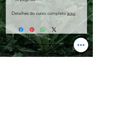
Detalhes do curso completo
aqui
.
Can't find availability?
Reach out to express your interest and ask when new slots will be
available!
LGBTQ+ friendly.
We celebrate diversity and
welcome students of all
backgrounds, cultures,
identities, orientations, beliefs
and abilities.
Contact
ednaallenlanguages
Bristol, United Kingdom